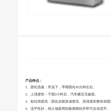
产品特点：
、固化迅速：常温下，早期固化
分钟左右。
1
45
、上强度快：干固
小时后，汽车碾压无破损。
2
2
、粘结强度高：固化后能形成密实、高强度的整体加固
3
、流平性好，倒入地面用刮板稍稍刮开即可自动流平。
4