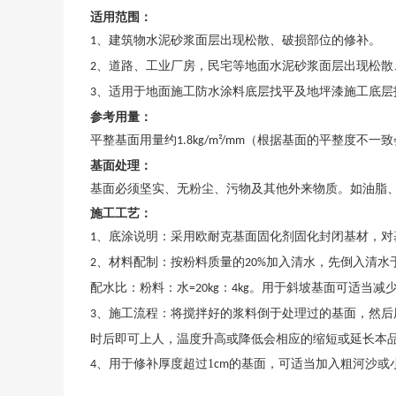
适用范围：
、建筑物水泥砂浆面层出现松散、破损部位的修补。
1
、道路、工业厂房，民宅等地面水泥砂浆面层出现松散
2
、适用于地面施工防水涂料底层找平及地坪漆施工底层
3
参考用量：
平整基面用量约
（根据基面的平整度不一致
1.8kg/m²/mm
基面处理：
基面必须坚实、无粉尘、污物及其他外来物质。如油脂
施工工艺：
、底涂说明：采用欧耐克基面固化剂固化封闭基材，对
1
、材料配制：按粉料质量的
加入清水，先倒入清水
2
20%
配水比：粉料：水
：
。用于斜坡基面可适当减
=20kg
4kg
、施工流程：将搅拌好的浆料倒于处理过的基面，然后
3
时后即可上人，温度升高或降低会相应的缩短或延长本
、用于修补厚度超过1
的基面，可适当加入粗河沙或
4
cm