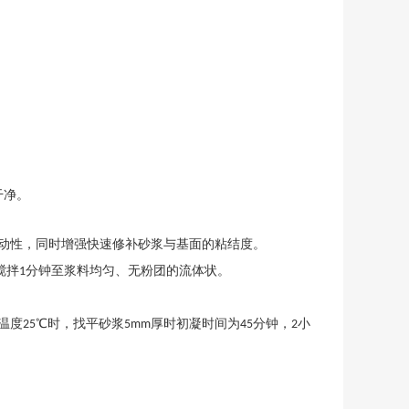
干净。
动性，同时增强快速修补砂浆与基面的粘结度。
搅拌
分钟至浆料均匀、无粉团的流体状。
1
温度
℃时，找平砂浆
厚时初凝时间为
分钟，
小
25
5mm
45
2