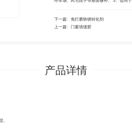
停车场、民宅院子等基面修补。 3、适用
下一篇:
免打磨铁锈转化剂
上一篇:
门窗填缝胶
产品详情
层。