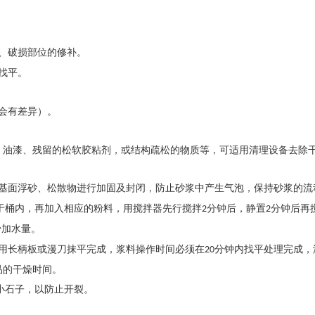
、破损部位的修补。
找平。
会有差异）。
、油漆、残留的松软胶粘剂，或结构疏松的物质等，可适用清理设备去除
基面浮砂、松散物进行加固及封闭，防止砂浆中产生气泡，保持砂浆的流
于桶内，再加入相应的粉料，用搅拌器先行搅拌
分钟后，静置
分钟后再
2
2
少加水量。
用长柄板或漫刀抹平完成，浆料操作时间必须在
分钟内找平处理完成，
20
品的干燥时间。
小石子，以防止开裂。